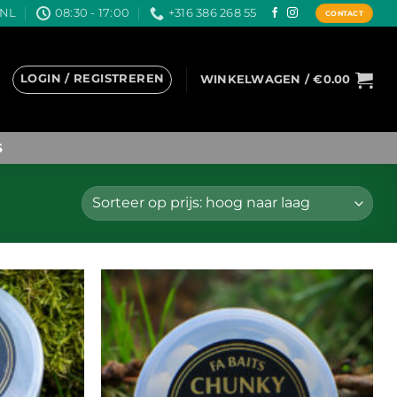
.NL
08:30 - 17:00
+316 386 268 55
CONTACT
LOGIN / REGISTREREN
WINKELWAGEN /
€
0.00
S
Toevoegen
Toevoegen
aan
aan
wenslijst
wenslijst