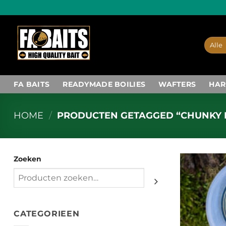
Ga
naar
inhoud
FA BAITS
READYMADE BOILIES
WAFTERS
HAR
HOME
/
PRODUCTEN GETAGGED “CHUNKY 
Zoeken
CATEGORIEEN