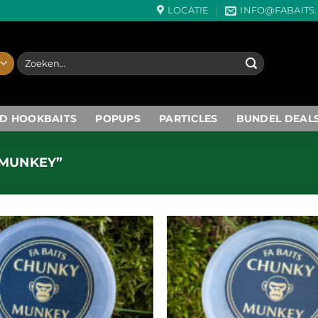
LOCATIE
INFO@FABAITS
Zoeken
naar:
D HOOKBAITS
POPUPS
PARTICLES
BUNDEL DEAL
MUNKEY”
Toevoegen
aan
wenslijst