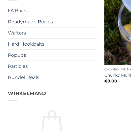
FA Baits
Readymade Boilies
Wafters
Hard Hookbaits
Popups
+
Particles
CHUNKY MUN
Chunky Munk
Bundel Deals
€
9.00
WINKELMAND