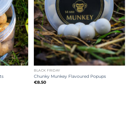
+
BLACK FRIDAY
ts
Chunky Munkey Flavoured Popups
€
8.50