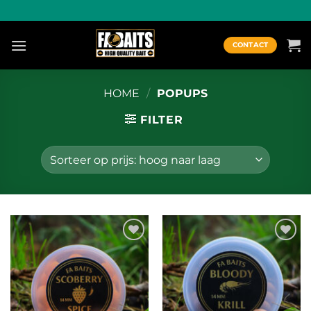
Ga
naar
inhoud
CONTACT
HOME
/
POPUPS
FILTER
Toevoegen
Toevoegen
aan
aan
wenslijst
wenslijst