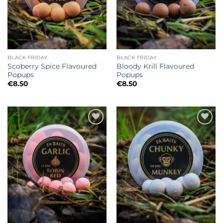
BLACK FRIDAY
BLACK FRIDAY
Scoberry Spice Flavoured
Bloody Krill Flavoured
Popups
Popups
€
8.50
€
8.50
Toevoegen
Toevoegen
aan
aan
wenslijst
wenslijst