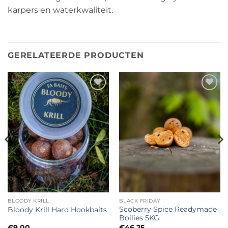
karpers en waterkwaliteit.
GERELATEERDE PRODUCTEN
Toevoegen
Toevoegen
aan
aan
wenslijst
wenslijst
BLOODY KRILL
BLACK FRIDAY
Scoberry Spice Readymade
Bloody Krill Hard Hookbaits
Boilies 5KG
€
9.00
€
46.25