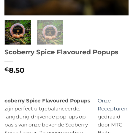
Scoberry Spice Flavoured Popups
8.50
€
coberry Spice Flavoured Popups
Onze
zijn perfect uitgebalanceerde,
Recepturen
,
langdurig drijvende pop-ups op
gedraaid
basis van onze bekende Scoberry
door MTC
Spice flavour. Ze geven continu
Baits