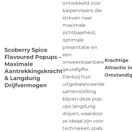
ontwikkeld voor
karpervissers die
streven naar
maximale
zichtbaarheid,
optimale
presentatie en
Scoberry Spice
een
Flavoured Popups –
Krachtige
onweerstaanbare
Maximale
Attractie i
geurafgifte.
Aantrekkingskracht
Omstandi
Dankzij hun
& Langdurig
uitgebalanceerde
Drijfvermogen
samenstelling
blijven deze pop-
ups langdurig
drijven, waardoor
ze ideaal zijn voor
technieken zoals