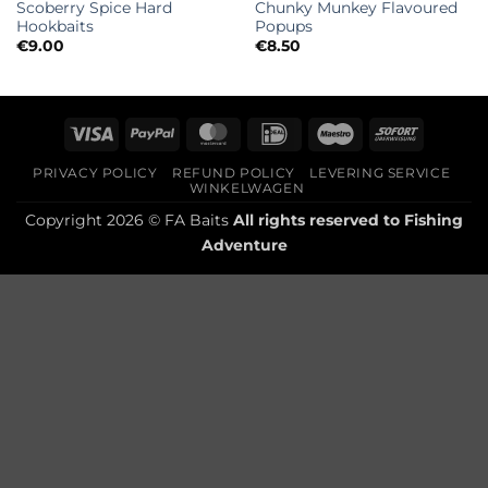
Scoberry Spice Hard
Chunky Munkey Flavoured
Hookbaits
Popups
€
9.00
€
8.50
Visa
PayPal
MasterCard
IDeal
Maestro
Sofort
PRIVACY POLICY
REFUND POLICY
LEVERING SERVICE
WINKELWAGEN
Copyright 2026 © FA Baits
All rights reserved to
Fishing
Adventure