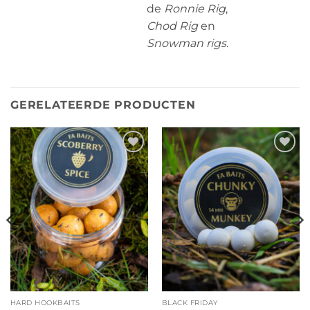
de
Ronnie Rig
,
Chod Rig
en
Snowman rigs
.
GERELATEERDE PRODUCTEN
Toevoegen
Toevoegen
aan
aan
wenslijst
wenslijst
HARD HOOKBAITS
BLACK FRIDAY