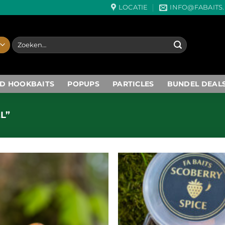
LOCATIE
INFO@FABAITS
Zoeken
naar:
D HOOKBAITS
POPUPS
PARTICLES
BUNDEL DEAL
L”
Toevoegen
aan
wenslijst