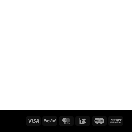
Visa
PayPal
MasterCard
IDeal
Maestro
Sofo