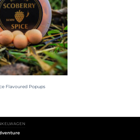
ice Flavoured Popups
NKELWAGEN
dventure