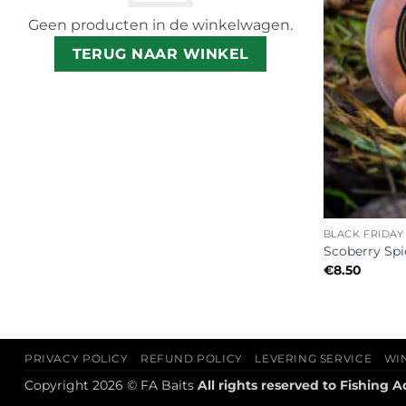
Geen producten in de winkelwagen.
TERUG NAAR WINKEL
+
BLACK FRIDAY
Scoberry Sp
€
8.50
PRIVACY POLICY
REFUND POLICY
LEVERING SERVICE
WI
Copyright 2026 © FA Baits
All rights reserved to
Fishing A