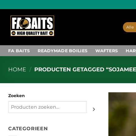
Ga
naar
inhoud
FA BAITS
READYMADE BOILIES
WAFTERS
HAR
HOME
/
PRODUCTEN GETAGGED “SOJAMEE
Zoeken
CATEGORIEEN