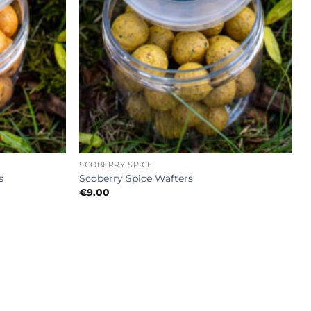
+
SCOBERRY SPICE
s
Scoberry Spice Wafters
€
9.00