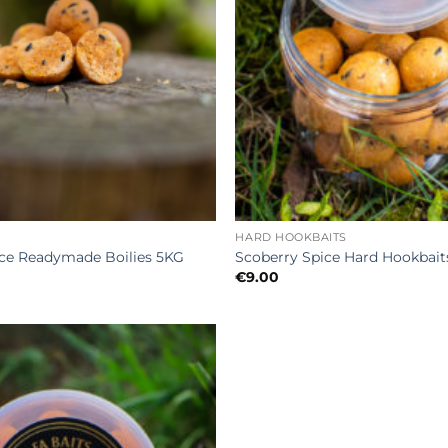
+
HARD HOOKBAITS
ice Readymade Boilies 5KG
Scoberry Spice Hard Hookbait
€
9.00
Toevoegen
aan
wenslijst