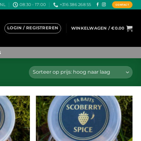
.NL
08:30 - 17:00
+316 386 268 55
CONTACT
LOGIN / REGISTREREN
WINKELWAGEN /
€
0.00
S
Toevoegen
Toevoegen
aan
aan
wenslijst
wenslijst