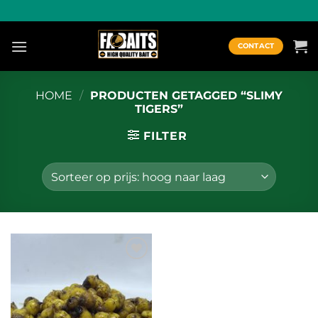
Ga
naar
inhoud
CONTACT
HOME
/
PRODUCTEN GETAGGED “SLIMY
TIGERS”
FILTER
Toevoegen
aan
wenslijst