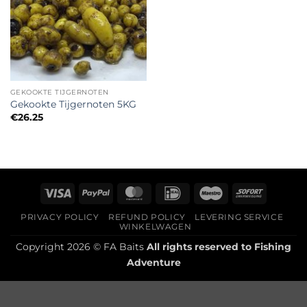
GEKOOKTE TIJGERNOTEN
Gekookte Tijgernoten 5KG
€
26.25
Visa
PayPal
MasterCard
IDeal
Maestro
Sofort
PRIVACY POLICY
REFUND POLICY
LEVERING SERVICE
WINKELWAGEN
Copyright 2026 © FA Baits
All rights reserved to
Fishing
Adventure