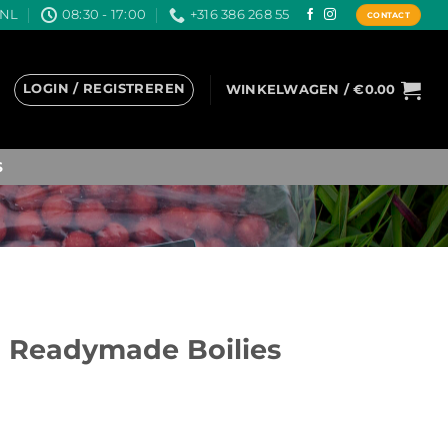
.NL
08:30 - 17:00
+316 386 268 55
CONTACT
LOGIN / REGISTREREN
WINKELWAGEN /
€
0.00
S
g Readymade Boilies