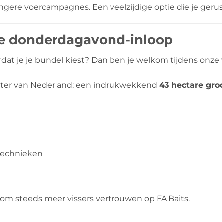
ere voercampagnes. Een veelzijdige optie die je gerust
nze donderdagavond-inloop
voordat je je bundel kiest? Dan ben je welkom tijdens o
alwater van Nederland: een indrukwekkend
43 hectare gro
rtechnieken
om steeds meer vissers vertrouwen op FA Baits.