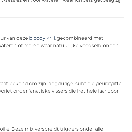
ant-sessies en voor wateren waar karpers gevoelig zijn
eur van deze
bloody krill
, gecombineerd met
urwateren of meren waar natuurlijke voedselbronnen
aat bekend om zijn langdurige, subtiele geurafgifte
voriet onder fanatieke vissers die het hele jaar door
ilie. Deze mix verspreidt triggers onder alle