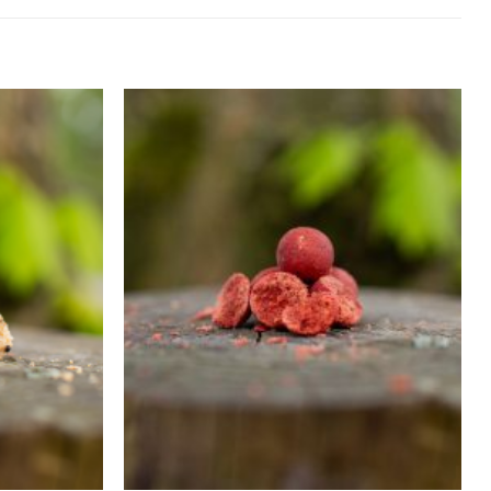
Toevoegen
Toevoegen
aan
aan
wenslijst
wenslijst
+