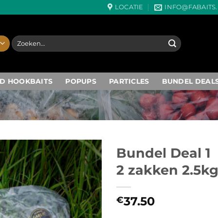
LOCATIE
INFO@FABAITS
Zoeken
naar:
D HOOKBAITS
POPUPS
PARTICLES
BUNDEL DEAL
Bundel Deal 1
2 zakken 2.5k
Toevoegen
aan
wenslijst
37.50
€