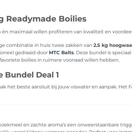
kg Readymade Boilies
 én maximaal willen profiteren van kwaliteit en voordeel
ige combinatie in huis: twee zakken van
2.5 kg hoogwaa
ioneel gedraaid door
MTC Baits
. Deze bundel is speciaa
avoriete boilies in ruimere voorraad willen hebben.
 Bundel Deal 1
k het beste aansluit bij jouw viswater en aanpak. Het FA
, koekmeel en zachte aroma’s een onweerstaanbare trig