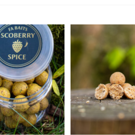
Toevoegen
aan
wenslijst
+