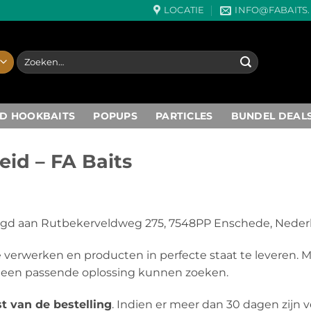
LOCATIE
INFO@FABAITS
Zoeken
naar:
D HOOKBAITS
POPUPS
PARTICLES
BUNDEL DEAL
eid – FA Baits
tigd aan Rutbekerveldweg 275, 7548PP Enschede, Neder
e verwerken en producten in perfecte staat te leveren. 
 een passende oplossing kunnen zoeken.
t van de bestelling
. Indien er meer dan 30 dagen zijn