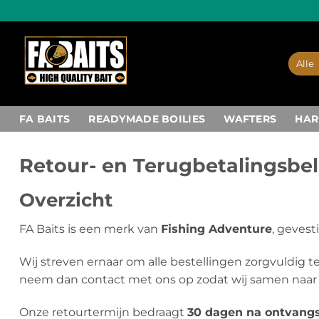
Ga
naar
inhoud
FA BAITS
READYMADE BOILIES
WAFTERS
HAR
Retour- en Terugbetalingsbel
Overzicht
FA Baits is een merk van
Fishing Adventure
, geves
Wij streven ernaar om alle bestellingen zorgvuldig t
neem dan contact met ons op zodat wij samen naar
Onze retourtermijn bedraagt
30 dagen na ontvangs