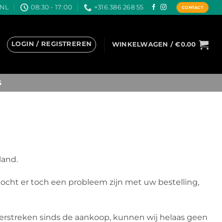
.NL
08:30 - 17:00
+316 386 268 55
CONTACT
LOGIN / REGISTREREN
WINKELWAGEN /
€
0.00
S
land.
Mocht er toch een probleem zijn met uw bestelling,
 verstreken sinds de aankoop, kunnen wij helaas geen