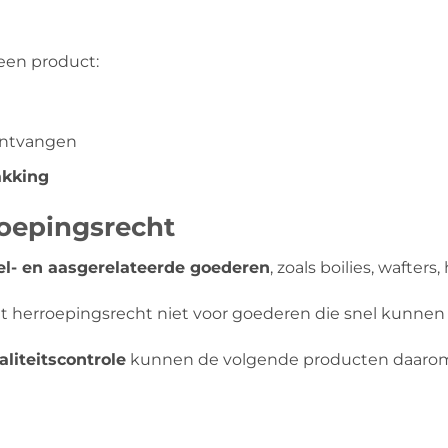
een product:
 ontvangen
akking
roepingsrecht
l- en aasgerelateerde goederen
, zoals boilies, wafter
t herroepingsrecht niet voor goederen die snel kunne
liteitscontrole
kunnen de volgende producten daar